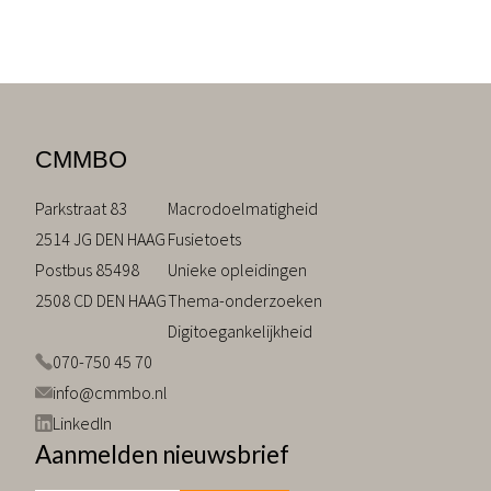
CMMBO
Parkstraat 83
Macrodoelmatigheid
2514 JG DEN HAAG
Fusietoets
Postbus 85498
Unieke opleidingen
2508 CD DEN HAAG
Thema-onderzoeken
Digitoegankelijkheid
070-750 45 70
info@cmmbo.nl
LinkedIn
Aanmelden nieuwsbrief