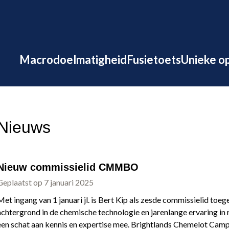
sie Macrodoelmatigheid MBO
Macrodoelmatigheid
Fusietoets
Unieke o
Nieuws
Nieuw commissielid CMMBO
Geplaatst op 7 januari 2025
Met ingang van 1 januari jl. is Bert Kip als zesde commissielid 
achtergrond in de chemische technologie en jarenlange ervaring in r
een schat aan kennis en expertise mee. Brightlands Chemelot Cam