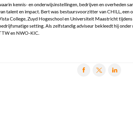
waarin kennis- en onderwijsinstellingen, bedrijven en overheden 
van talent en impact. Bert was bestuursvoorzitter van CHILL, een
Vista College, Zuyd Hogeschool en Universiteit Maastricht tijden
bedrijfsmatige setting. Als zelfstandig adviseur bekleedt hij ond
TTW en NWO-KIC.
Deel op Facebook
Deel op X
Deel 