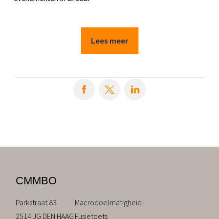
Lees meer
Deel op Facebook
Deel op X
Deel op LinkedIn
CMMBO
Parkstraat 83
Macrodoelmatigheid
2514 JG DEN HAAG
Fusietoets